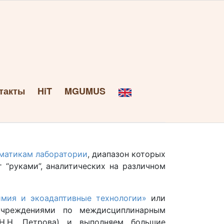
такты
HiT
MGUMUS
матикам лаборатории
, диапазон которых
 “руками”, аналитических на различном
имия и экоадаптивные технологии»
или
чреждениями по междисциплинарным
Н.Н. Петрова) и выполняем большие