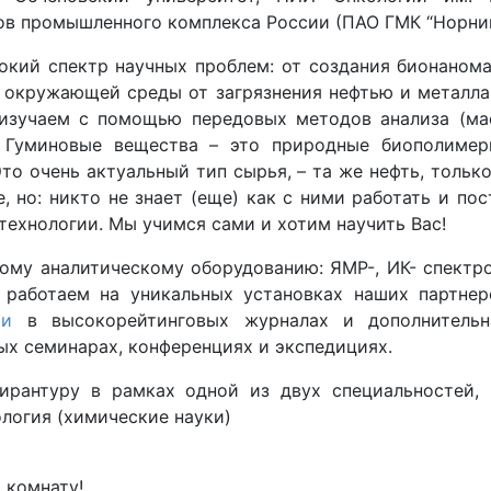
ов промышленного комплекса России (ПАО ГМК “Норник
кий спектр научных проблем: от создания бионанома
 окружающей среды от загрязнения нефтью и металлам
изучаем с помощью передовых методов анализа (ма
. Гуминовые вещества – это природные биополимеры
то очень актуальный тип сырья, – та же нефть, тольк
 но: никто не знает (еще) как с ними работать и пос
ехнологии. Мы учимся сами и хотим научить Вас!
ому аналитическому оборудованию: ЯМР-, ИК- спектро
 работаем на уникальных установках наших партнер
ии
в высокорейтинговых журналах и дополнительн
ых семинарах, конференциях и экспедициях.
пирантуру в рамках одной из двух специальностей,
логия (химические науки)
9 комнату!