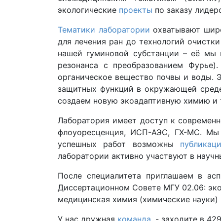
экологические
проекты
по заказу лидер
Тематики лаборатории
охватывают широ
для лечения ран до технологий очистки
нашей гуминовой субстанции – её мы 
резонанса с преобразованием Фурье)
органическое вещество почвы и воды. Э
защитных функций в окружающей среде,
создаем новую экоадаптивную химию и т
Лаборатория имеет доступ к современн
флоуоресценция, ИСП-АЭС, ГХ-МС. Мы
успешных работ возможны
публикац
лаборатории активно участвуют в научн
После специалитета приглашаем в ас
Диссертационном Совете МГУ 02.06: эко
медицинская химия (химические науки)
У нас дружная
команда
, - заходите в 42