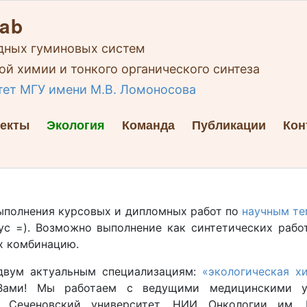
Lab
дных гуминовых систем
й химии и тонкого органического синтеза
тет МГУ имени М.В. Ломоносова
екты
Экология
Команда
Публикации
Кон
выполнения курсовых и дипломных работ по
научным те
с =). Возможно выполнение как синтетических работ
их комбинацию.
двум актуальным специализациям:
«экологическая х
 Вами! Мы работаем с ведущими медицинскими у
, Сеченовский университет, НИИ Онкологии им. 