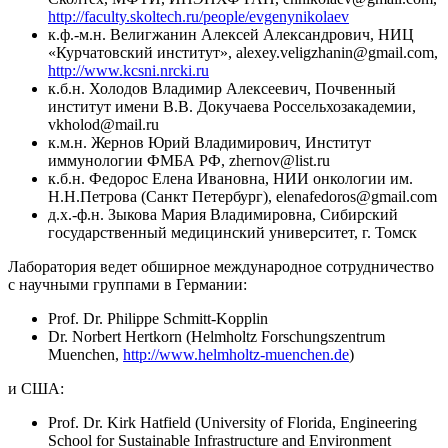
http://faculty.skoltech.ru/people/evgenynikolaev
к.ф.-м.н. Велигжанин Алексей Александрович, НИЦ
«Курчатовский институт», alexey.veligzhanin@gmail.com,
http://www.kcsni.nrcki.ru
к.б.н. Холодов Владимир Алексеевич, Почвенный
институт имени В.В. Докучаева Россельхозакадемии,
vkholod@mail.ru
к.м.н. Жернов Юрий Владимирович, Институт
иммунологии ФМБА РФ, zhernov@list.ru
к.б.н. Федорос Елена Ивановна, НИИ онкологии им.
Н.Н.Петрова (Санкт Петербург), elenafedoros@gmail.com
д.х.-ф.н. Зыкова Мария Владимировна, Сибирский
государственный медицинский университет, г. Томск
Лаборатория ведет обширное международное сотрудничество
с научными группами в Германии:
Prof. Dr. Philippe Schmitt-Kopplin
Dr. Norbert Hertkorn (Helmholtz Forschungszentrum
Muenchen,
http://www.helmholtz-muenchen.de
)
и США:
Prof. Dr. Kirk Hatfield (University of Florida, Engineering
School for Sustainable Infrastructure and Environment