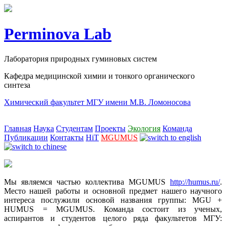
Perminova Lab
Лаборатория природных гуминовых систем
Кафедра медицинской химии и тонкого органического
синтеза
Химический факультет МГУ имени М.В. Ломоносова
Главная
Наука
Студентам
Проекты
Экология
Команда
Публикации
Контакты
HiT
MGUMUS
Мы являемся частью коллектива MGUMUS
http://humus.ru/
.
Место нашей работы и основной предмет нашего научного
интереса послужили основой названия группы: MGU +
HUMUS = MGUMUS. Команда состоит из ученых,
аспирантов и студентов целого ряда факультетов МГУ: