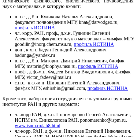
химического, физического, биологического, почвоведения,
наук о материалах, в которую входят:
в.н.с., д.б.н. Куликова Наталья Александровна,
факультет почвоведения МГУ, knat@darvodgeo.ru,
профиль ИСТИНА
чл.-корр. РАН, проф., д.х.н. Гудилин Евгений
Алексеевич, факультет наук о материалах – химфак МГУ,
goodilin@inorg.chem.msu.ru,
профиль ИСТИНА
доц., к.х.н. Бадун Геннадий Александрович
badunga@yandex.ru
в.н.с., д.б.н. Маторин Дмитрий Николаевич, биофак
МГУ, matorin@biophys.msu.ru,
профиль ИСТИНА
проф., д.ф.-м.н. Фадеев Виктор Владимирович, физфак
МГУ, victor_fadeev@mail.ru
с.н.с., к.ф.-м.н. Ширшин Евгений Александрович,
физфак МГУ, eshirshin@gmail.com,
профиль ИСТИНА
Кроме того, лаборатория сотрудничает с научными группами
институтов РАН и других ведомств:
чл-корр РАН, д.х.н. Пономаренко Сергей Анатольевич,
ИСПМ им. Ениколопова РАН, ponomarenko@ispm.ru,
www.ispm.ru/lab8.html
чл-корр. РАН, д.ф.-м.н. Николаев Евгений Николаевич,
Сколтех, МФТИ, ИНЭПХФ РАН, ennikolaev@gmail.com,